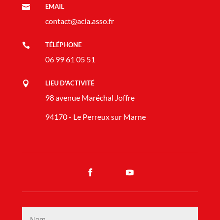
EMAIL

contact@acia.asso.fr
TÉLÉPHONE

06 99 61 05 51
LIEU D'ACTIVITÉ

98 avenue Maréchal Joffre
94170 - Le Perreux sur Marne